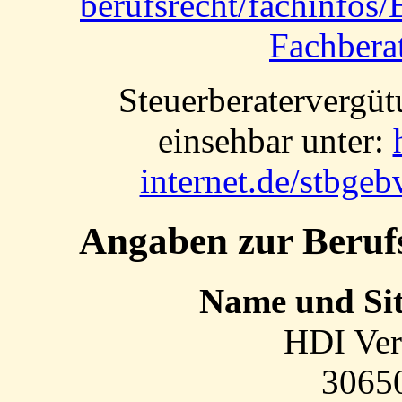
berufsrecht/fachinfos
Fachbera
Steuer­berater­verg
einsehbar unter:
internet.de/stbg
Angaben zur Berufs­
Name und Sitz
HDI Ver
3065