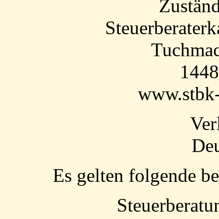
Zustän
Steuerberater
Tuchmac
1448
www.stbk-
Ver
Deu
Es gelten folgende b
Steuerberatu